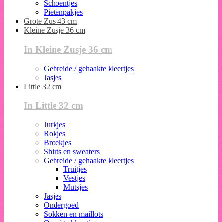
Schoentjes
Pietenpakjes
Grote Zus 43 cm
Kleine Zusje 36 cm
In Kleine Zusje 36 cm
Gebreide / gehaakte kleertjes
Jasjes
Little 32 cm
In Little 32 cm
Jurkjes
Rokjes
Broekjes
Shirts en sweaters
Gebreide / gehaakte kleertjes
Truitjes
Vestjes
Mutsjes
Jasjes
Ondergoed
Sokken en maillots