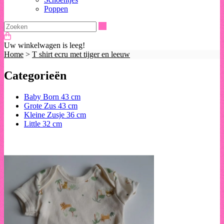
Poppen
Zoeken
Uw winkelwagen is leeg!
Home
>
T shirt ecru met tijger en leeuw
Categorieën
Baby Born 43 cm
Grote Zus 43 cm
Kleine Zusje 36 cm
Little 32 cm