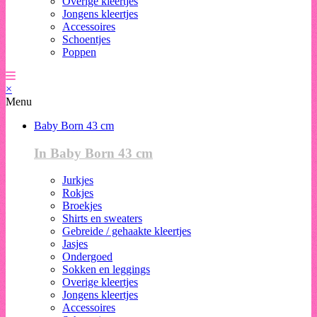
Overige kleertjes
Jongens kleertjes
Accessoires
Schoentjes
Poppen
×
Menu
Baby Born 43 cm
In Baby Born 43 cm
Jurkjes
Rokjes
Broekjes
Shirts en sweaters
Gebreide / gehaakte kleertjes
Jasjes
Ondergoed
Sokken en leggings
Overige kleertjes
Jongens kleertjes
Accessoires