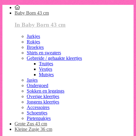
Baby Born 43 cm
In Baby Born 43 cm
Jurkjes
Rokjes
Broekjes
Shirts en sweaters
Gebreide / gehaakte kleertjes
Truitjes
Vestjes
Mutsjes
Jasjes
Ondergoed
Sokken en leggings
Overige kleertjes
Jongens kleertjes
Accessoires
Schoentjes
Pietenpakjes
Grote Zus 43 cm
Kleine Zusje 36 cm