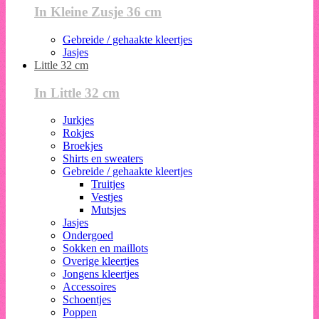
In Kleine Zusje 36 cm
Gebreide / gehaakte kleertjes
Jasjes
Little 32 cm
In Little 32 cm
Jurkjes
Rokjes
Broekjes
Shirts en sweaters
Gebreide / gehaakte kleertjes
Truitjes
Vestjes
Mutsjes
Jasjes
Ondergoed
Sokken en maillots
Overige kleertjes
Jongens kleertjes
Accessoires
Schoentjes
Poppen