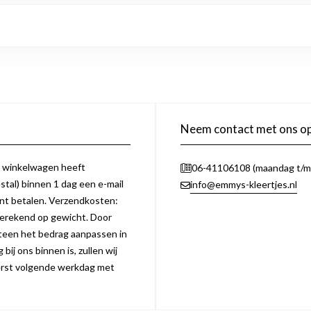
Neem contact met ons o
e winkelwagen heeft
06-41106108 (maandag t/m 
tal) binnen 1 dag een e-mail
info@emmys-kleertjes.nl
unt betalen. Verzendkosten:
erekend op gewicht. Door
eteen het bedrag aanpassen in
bij ons binnen is, zullen wij
 eerst volgende werkdag met