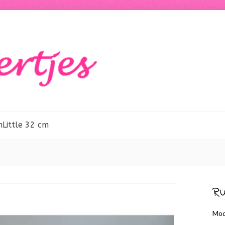
m
Little 32 cm
Ru
Mod