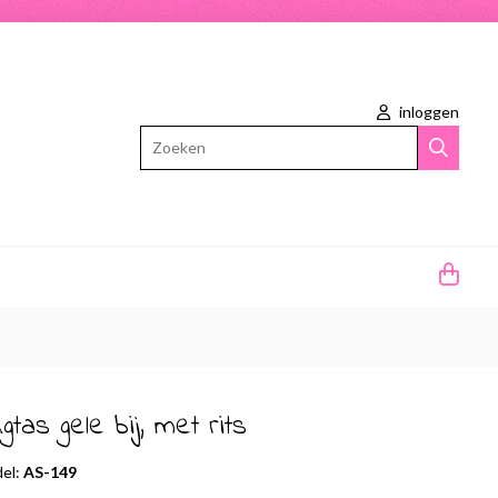
inloggen
Zoeken
gtas gele bij, met rits
el:
AS-149