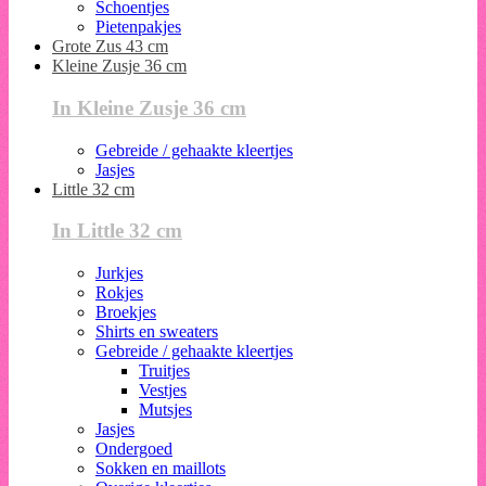
Schoentjes
Pietenpakjes
Grote Zus 43 cm
Kleine Zusje 36 cm
In Kleine Zusje 36 cm
Gebreide / gehaakte kleertjes
Jasjes
Little 32 cm
In Little 32 cm
Jurkjes
Rokjes
Broekjes
Shirts en sweaters
Gebreide / gehaakte kleertjes
Truitjes
Vestjes
Mutsjes
Jasjes
Ondergoed
Sokken en maillots