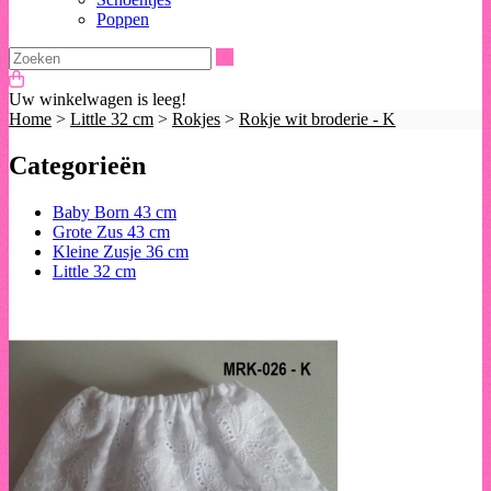
Poppen
Zoeken
Uw winkelwagen is leeg!
Home
>
Little 32 cm
>
Rokjes
>
Rokje wit broderie - K
Categorieën
Baby Born 43 cm
Grote Zus 43 cm
Kleine Zusje 36 cm
Little 32 cm