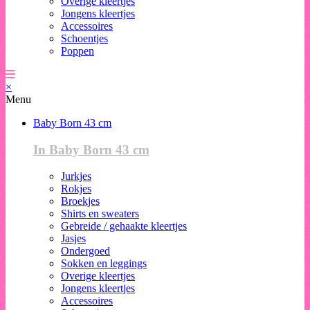
Overige kleertjes
Jongens kleertjes
Accessoires
Schoentjes
Poppen
×
Menu
Baby Born 43 cm
In Baby Born 43 cm
Jurkjes
Rokjes
Broekjes
Shirts en sweaters
Gebreide / gehaakte kleertjes
Jasjes
Ondergoed
Sokken en leggings
Overige kleertjes
Jongens kleertjes
Accessoires