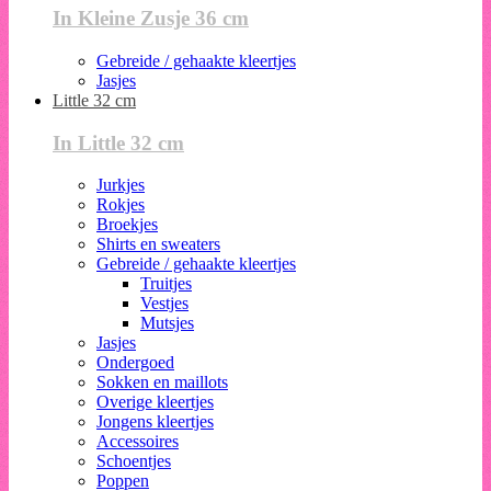
In Kleine Zusje 36 cm
Gebreide / gehaakte kleertjes
Jasjes
Little 32 cm
In Little 32 cm
Jurkjes
Rokjes
Broekjes
Shirts en sweaters
Gebreide / gehaakte kleertjes
Truitjes
Vestjes
Mutsjes
Jasjes
Ondergoed
Sokken en maillots
Overige kleertjes
Jongens kleertjes
Accessoires
Schoentjes
Poppen