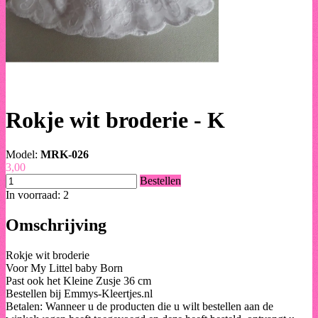
Rokje wit broderie - K
Model:
MRK-026
3,00
Bestellen
In voorraad: 2
Omschrijving
Rokje wit broderie
Voor My Littel baby Born
Past ook het Kleine Zusje 36 cm
Bestellen bij Emmys-Kleertjes.nl
Betalen: Wanneer u de producten die u wilt bestellen aan de