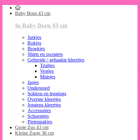
Baby Born 43 cm
In Baby Born 43 cm
Jurkjes
Rokjes
Broekjes
Shirts en sweaters
Gebreide / gehaakte kleertjes
Truitjes
Vestjes
Mutsjes
Jasjes
Ondergoed
Sokken en leggings
Overige kleertjes
Jongens kleertjes
Accessoires
Schoentjes
Pietenpakjes
Grote Zus 43 cm
Kleine Zusje 36 cm