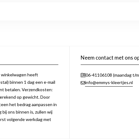
Neem contact met ons o
e winkelwagen heeft
06-41106108 (maandag t/m 
tal) binnen 1 dag een e-mail
info@emmys-kleertjes.nl
unt betalen. Verzendkosten:
erekend op gewicht. Door
eteen het bedrag aanpassen in
bij ons binnen is, zullen wij
 eerst volgende werkdag met