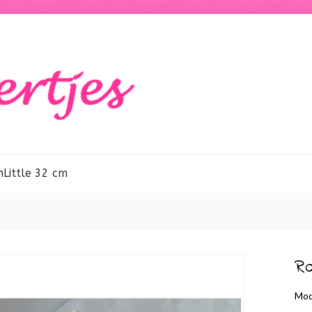
m
Little 32 cm
Ro
Mod