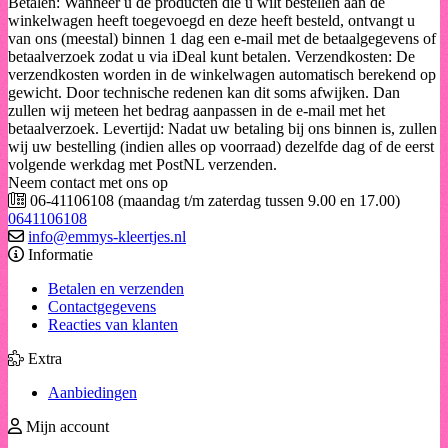
Betalen: Wanneer u de producten die u wilt bestellen aan de
winkelwagen heeft toegevoegd en deze heeft besteld, ontvangt u
van ons (meestal) binnen 1 dag een e-mail met de betaalgegevens of
betaalverzoek zodat u via iDeal kunt betalen. Verzendkosten: De
verzendkosten worden in de winkelwagen automatisch berekend op
gewicht. Door technische redenen kan dit soms afwijken. Dan
zullen wij meteen het bedrag aanpassen in de e-mail met het
betaalverzoek. Levertijd: Nadat uw betaling bij ons binnen is, zullen
wij uw bestelling (indien alles op voorraad) dezelfde dag of de eerst
volgende werkdag met PostNL verzenden.
Neem contact met ons op
06-41106108 (maandag t/m zaterdag tussen 9.00 en 17.00)
0641106108
info@emmys-kleertjes.nl
Informatie
Betalen en verzenden
Contactgegevens
Reacties van klanten
Extra
Aanbiedingen
Mijn account