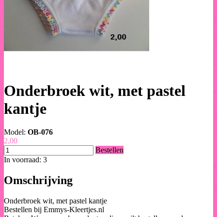
Onderbroek wit, met pastel
kantje
Model:
OB-076
2,00
Bestellen
In voorraad: 3
Omschrijving
Onderbroek wit, met pastel kantje
Bestellen bij Emmys-Kleertjes.nl