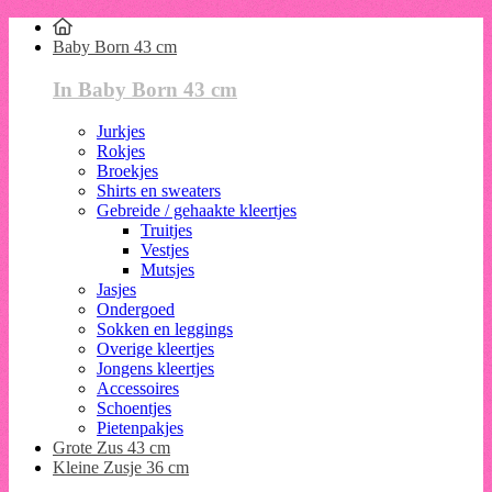
Baby Born 43 cm
In Baby Born 43 cm
Jurkjes
Rokjes
Broekjes
Shirts en sweaters
Gebreide / gehaakte kleertjes
Truitjes
Vestjes
Mutsjes
Jasjes
Ondergoed
Sokken en leggings
Overige kleertjes
Jongens kleertjes
Accessoires
Schoentjes
Pietenpakjes
Grote Zus 43 cm
Kleine Zusje 36 cm