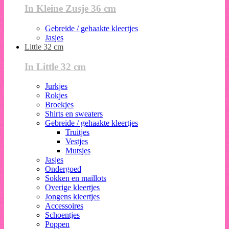
In Kleine Zusje 36 cm
Gebreide / gehaakte kleertjes
Jasjes
Little 32 cm
In Little 32 cm
Jurkjes
Rokjes
Broekjes
Shirts en sweaters
Gebreide / gehaakte kleertjes
Truitjes
Vestjes
Mutsjes
Jasjes
Ondergoed
Sokken en maillots
Overige kleertjes
Jongens kleertjes
Accessoires
Schoentjes
Poppen