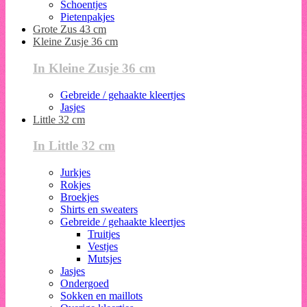
Schoentjes
Pietenpakjes
Grote Zus 43 cm
Kleine Zusje 36 cm
In Kleine Zusje 36 cm
Gebreide / gehaakte kleertjes
Jasjes
Little 32 cm
In Little 32 cm
Jurkjes
Rokjes
Broekjes
Shirts en sweaters
Gebreide / gehaakte kleertjes
Truitjes
Vestjes
Mutsjes
Jasjes
Ondergoed
Sokken en maillots