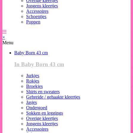
Overige kleertjes
Jongens kleertjes
Accessoires
Schoentjes
Poppen
×
Menu
Baby Born 43 cm
In Baby Born 43 cm
Jurkjes
Rokjes
Broekjes
Shirts en sweaters
Gebreide / gehaakte kleertjes
Jasjes
Ondergoed
Sokken en leggings
Overige kleertjes
Jongens kleertjes
Accessoires