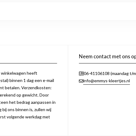
Neem contact met ons o
e winkelwagen heeft
06-41106108 (maandag t/m 
tal) binnen 1 dag een e-mail
info@emmys-kleertjes.nl
unt betalen. Verzendkosten:
erekend op gewicht. Door
eteen het bedrag aanpassen in
bij ons binnen is, zullen wij
 eerst volgende werkdag met