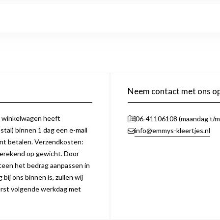
Neem contact met ons o
e winkelwagen heeft
06-41106108 (maandag t/m 
tal) binnen 1 dag een e-mail
info@emmys-kleertjes.nl
unt betalen. Verzendkosten:
erekend op gewicht. Door
eteen het bedrag aanpassen in
bij ons binnen is, zullen wij
 eerst volgende werkdag met