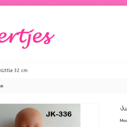
m
Little 32 cm
ok
Ju
Mod