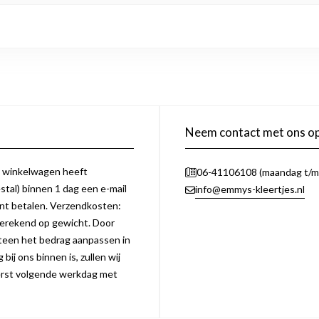
Neem contact met ons o
e winkelwagen heeft
06-41106108 (maandag t/m 
tal) binnen 1 dag een e-mail
info@emmys-kleertjes.nl
unt betalen. Verzendkosten:
erekend op gewicht. Door
eteen het bedrag aanpassen in
bij ons binnen is, zullen wij
 eerst volgende werkdag met