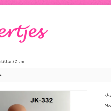
m
Little 32 cm
e
Ju
Mod