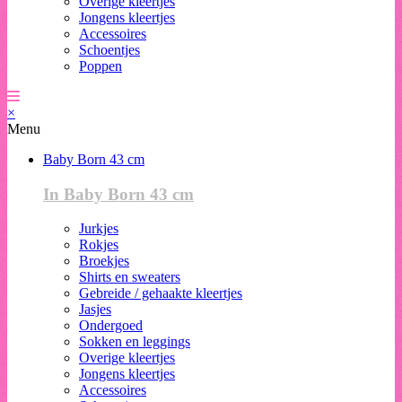
Overige kleertjes
Jongens kleertjes
Accessoires
Schoentjes
Poppen
×
Menu
Baby Born 43 cm
In Baby Born 43 cm
Jurkjes
Rokjes
Broekjes
Shirts en sweaters
Gebreide / gehaakte kleertjes
Jasjes
Ondergoed
Sokken en leggings
Overige kleertjes
Jongens kleertjes
Accessoires