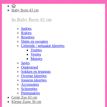
Baby Born 43 cm
In Baby Born 43 cm
Jurkjes
Rokjes
Broekjes
Shirts en sweaters
Gebreide / gehaakte kleertjes
Truitjes
Vestjes
Mutsjes
Jasjes
Ondergoed
Sokken en leggings
Overige kleertjes
Jongens kleertjes
Accessoires
Schoentjes
Pietenpakjes
Grote Zus 43 cm
Kleine Zusje 36 cm