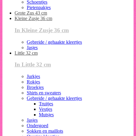
Schoentjes
Pietenpakjes
Grote Zus 43 cm
Kleine Zusje 36 cm
In Kleine Zusje 36 cm
Gebreide / gehaakte kleertjes
Jasjes
Little 32 cm
In Little 32 cm
Jurkjes
Rokjes
Broekjes
Shirts en sweaters
Gebreide / gehaakte kleertjes
Truitjes
Vestjes
Mutsjes
Jasjes
Ondergoed
Sokken en maillots