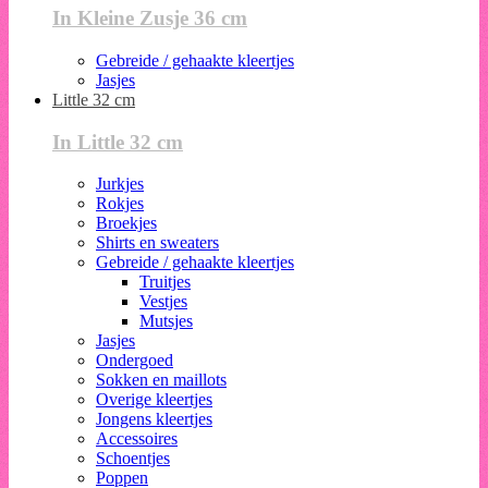
In Kleine Zusje 36 cm
Gebreide / gehaakte kleertjes
Jasjes
Little 32 cm
In Little 32 cm
Jurkjes
Rokjes
Broekjes
Shirts en sweaters
Gebreide / gehaakte kleertjes
Truitjes
Vestjes
Mutsjes
Jasjes
Ondergoed
Sokken en maillots
Overige kleertjes
Jongens kleertjes
Accessoires
Schoentjes
Poppen