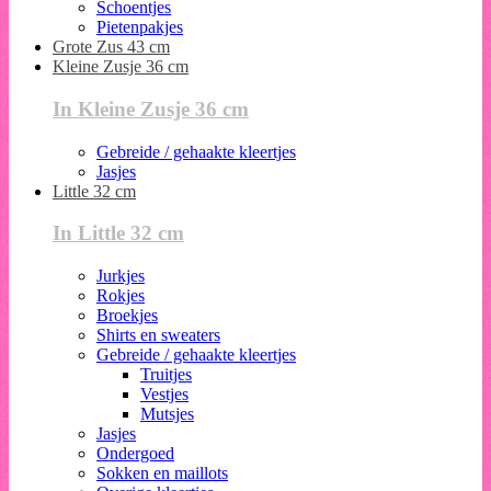
Schoentjes
Pietenpakjes
Grote Zus 43 cm
Kleine Zusje 36 cm
In Kleine Zusje 36 cm
Gebreide / gehaakte kleertjes
Jasjes
Little 32 cm
In Little 32 cm
Jurkjes
Rokjes
Broekjes
Shirts en sweaters
Gebreide / gehaakte kleertjes
Truitjes
Vestjes
Mutsjes
Jasjes
Ondergoed
Sokken en maillots