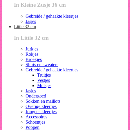
In Kleine Zusje 36 cm
Gebreide / gehaakte kleertjes
Jasjes
Little 32 cm
In Little 32 cm
Jurkjes
Rokjes
Broekjes
Shirts en sweaters
Gebreide / gehaakte kleertjes
Truitjes
Vestjes
Mutsjes
Jasjes
Ondergoed
Sokken en maillots
Overige kleertjes
Jongens kleertjes
Accessoires
Schoentjes
Poppen