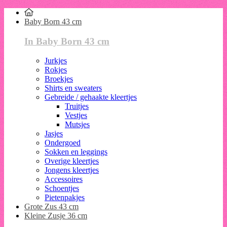
Baby Born 43 cm
In Baby Born 43 cm
Jurkjes
Rokjes
Broekjes
Shirts en sweaters
Gebreide / gehaakte kleertjes
Truitjes
Vestjes
Mutsjes
Jasjes
Ondergoed
Sokken en leggings
Overige kleertjes
Jongens kleertjes
Accessoires
Schoentjes
Pietenpakjes
Grote Zus 43 cm
Kleine Zusje 36 cm