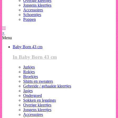
Overige kleertjes
Jongens kleertjes
Accessoires
Schoentjes
Poppen
×
Menu
Baby Born 43 cm
In Baby Born 43 cm
Jurkjes
Rokjes
Broekjes
Shirts en sweaters
Gebreide / gehaakte kleertjes
Jasjes
Ondergoed
Sokken en leggings
Overige kleertjes
Jongens kleertjes
Accessoires