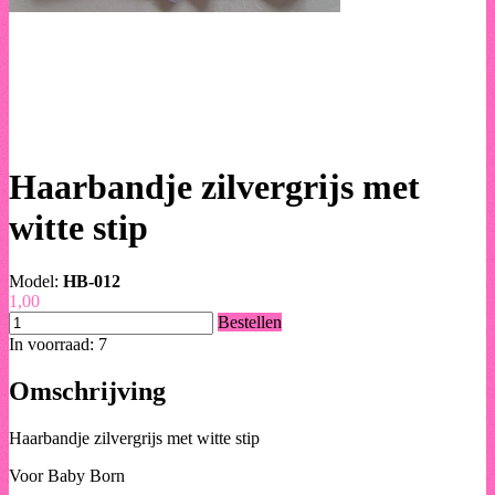
Haarbandje zilvergrijs met
witte stip
Model:
HB-012
1,00
Bestellen
In voorraad: 7
Omschrijving
Haarbandje zilvergrijs met witte stip
Voor Baby Born