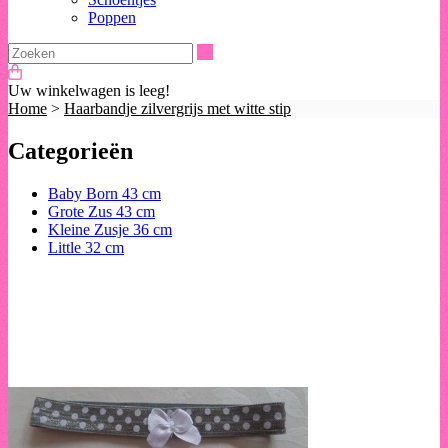
Poppen
Zoeken
Uw winkelwagen is leeg!
Home
>
Haarbandje zilvergrijs met witte stip
Categorieën
Baby Born 43 cm
Grote Zus 43 cm
Kleine Zusje 36 cm
Little 32 cm