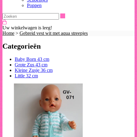
Poppen
Zoeken
Uw winkelwagen is leeg!
Home
>
Gebreid vest wit met aqua streepjes
Categorieën
Baby Born 43 cm
Grote Zus 43 cm
Kleine Zusje 36 cm
Little 32 cm