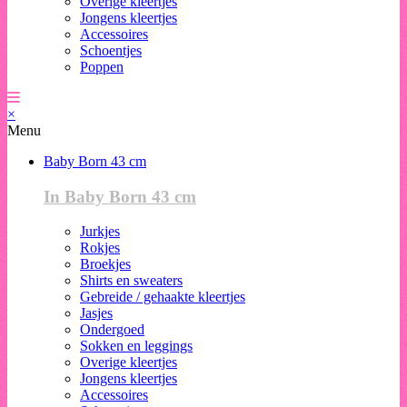
Overige kleertjes
Jongens kleertjes
Accessoires
Schoentjes
Poppen
×
Menu
Baby Born 43 cm
In Baby Born 43 cm
Jurkjes
Rokjes
Broekjes
Shirts en sweaters
Gebreide / gehaakte kleertjes
Jasjes
Ondergoed
Sokken en leggings
Overige kleertjes
Jongens kleertjes
Accessoires