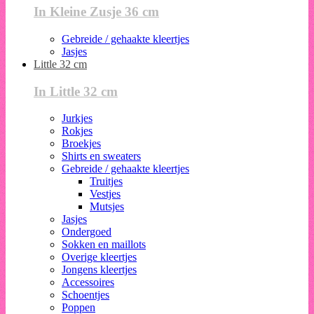
In Kleine Zusje 36 cm
Gebreide / gehaakte kleertjes
Jasjes
Little 32 cm
In Little 32 cm
Jurkjes
Rokjes
Broekjes
Shirts en sweaters
Gebreide / gehaakte kleertjes
Truitjes
Vestjes
Mutsjes
Jasjes
Ondergoed
Sokken en maillots
Overige kleertjes
Jongens kleertjes
Accessoires
Schoentjes
Poppen