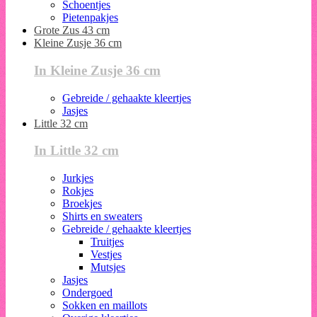
Schoentjes
Pietenpakjes
Grote Zus 43 cm
Kleine Zusje 36 cm
In Kleine Zusje 36 cm
Gebreide / gehaakte kleertjes
Jasjes
Little 32 cm
In Little 32 cm
Jurkjes
Rokjes
Broekjes
Shirts en sweaters
Gebreide / gehaakte kleertjes
Truitjes
Vestjes
Mutsjes
Jasjes
Ondergoed
Sokken en maillots