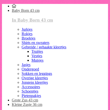
Baby Born 43 cm
In Baby Born 43 cm
Jurkjes
Rokjes
Broekjes
Shirts en sweaters
Gebreide / gehaakte kleertjes
Truitjes
Vestjes
Mutsjes
Jasjes
Ondergoed
Sokken en leggings
Overige kleertjes
Jongens kleertjes
Accessoires
Schoentjes
Pietenpakjes
Grote Zus 43 cm
Kleine Zusje 36 cm