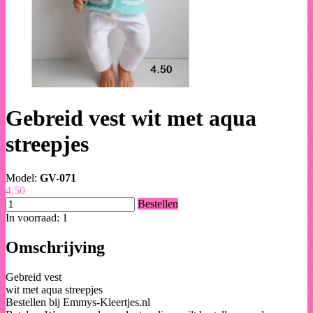
Gebreid vest wit met aqua
streepjes
Model:
GV-071
4,50
Bestellen
In voorraad: 1
Omschrijving
Gebreid vest
wit met aqua streepjes
Bestellen bij Emmys-Kleertjes.nl