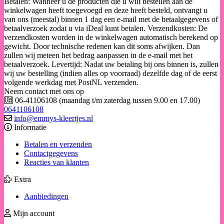
Betalen: Wanneer u de producten die u wilt bestellen aan de
winkelwagen heeft toegevoegd en deze heeft besteld, ontvangt u
van ons (meestal) binnen 1 dag een e-mail met de betaalgegevens of
betaalverzoek zodat u via iDeal kunt betalen. Verzendkosten: De
verzendkosten worden in de winkelwagen automatisch berekend op
gewicht. Door technische redenen kan dit soms afwijken. Dan
zullen wij meteen het bedrag aanpassen in de e-mail met het
betaalverzoek. Levertijd: Nadat uw betaling bij ons binnen is, zullen
wij uw bestelling (indien alles op voorraad) dezelfde dag of de eerst
volgende werkdag met PostNL verzenden.
Neem contact met ons op
06-41106108 (maandag t/m zaterdag tussen 9.00 en 17.00)
0641106108
info@emmys-kleertjes.nl
Informatie
Betalen en verzenden
Contactgegevens
Reacties van klanten
Extra
Aanbiedingen
Mijn account