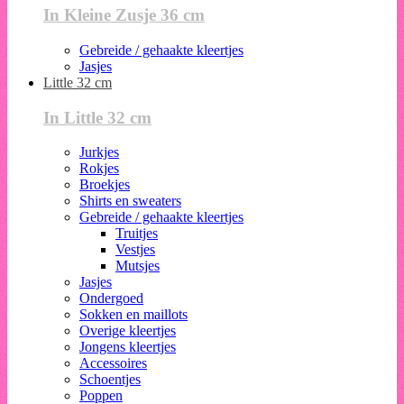
In Kleine Zusje 36 cm
Gebreide / gehaakte kleertjes
Jasjes
Little 32 cm
In Little 32 cm
Jurkjes
Rokjes
Broekjes
Shirts en sweaters
Gebreide / gehaakte kleertjes
Truitjes
Vestjes
Mutsjes
Jasjes
Ondergoed
Sokken en maillots
Overige kleertjes
Jongens kleertjes
Accessoires
Schoentjes
Poppen