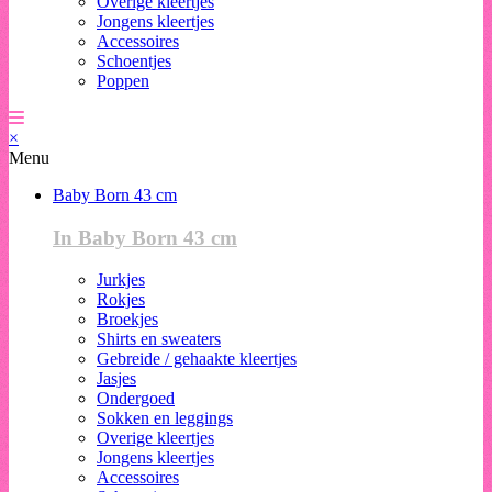
Overige kleertjes
Jongens kleertjes
Accessoires
Schoentjes
Poppen
×
Menu
Baby Born 43 cm
In Baby Born 43 cm
Jurkjes
Rokjes
Broekjes
Shirts en sweaters
Gebreide / gehaakte kleertjes
Jasjes
Ondergoed
Sokken en leggings
Overige kleertjes
Jongens kleertjes
Accessoires