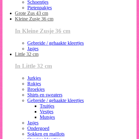
Schoentjes
Pietenpakjes
Grote Zus 43 cm
Kleine Zusje 36 cm
In Kleine Zusje 36 cm
Gebreide / gehaakte kleertjes
Jasjes
Little 32 cm
In Little 32 cm
Jurkjes
Rokjes
Broekjes
Shirts en sweaters
Gebreide / gehaakte kleertjes
Truitjes
Vestjes
Mutsjes
Jasjes
Ondergoed
Sokken en maillots