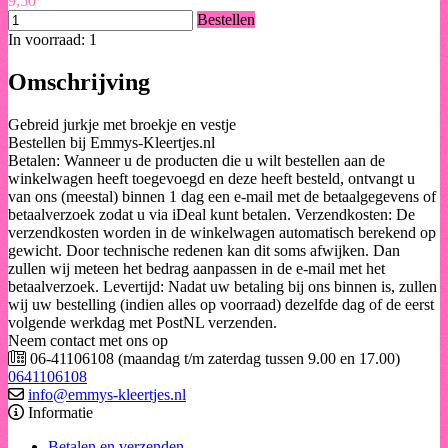
9,50
Bestellen
In voorraad: 1
Omschrijving
Gebreid jurkje met broekje en vestje
Bestellen bij Emmys-Kleertjes.nl
Betalen: Wanneer u de producten die u wilt bestellen aan de
winkelwagen heeft toegevoegd en deze heeft besteld, ontvangt u
van ons (meestal) binnen 1 dag een e-mail met de betaalgegevens of
betaalverzoek zodat u via iDeal kunt betalen. Verzendkosten: De
verzendkosten worden in de winkelwagen automatisch berekend op
gewicht. Door technische redenen kan dit soms afwijken. Dan
zullen wij meteen het bedrag aanpassen in de e-mail met het
betaalverzoek. Levertijd: Nadat uw betaling bij ons binnen is, zullen
wij uw bestelling (indien alles op voorraad) dezelfde dag of de eerst
volgende werkdag met PostNL verzenden.
Neem contact met ons op
06-41106108 (maandag t/m zaterdag tussen 9.00 en 17.00)
0641106108
info@emmys-kleertjes.nl
Informatie
Betalen en verzenden