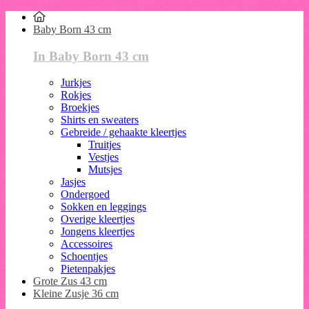
Baby Born 43 cm
In Baby Born 43 cm
Jurkjes
Rokjes
Broekjes
Shirts en sweaters
Gebreide / gehaakte kleertjes
Truitjes
Vestjes
Mutsjes
Jasjes
Ondergoed
Sokken en leggings
Overige kleertjes
Jongens kleertjes
Accessoires
Schoentjes
Pietenpakjes
Grote Zus 43 cm
Kleine Zusje 36 cm