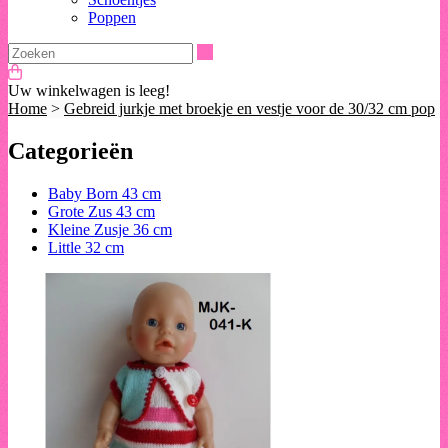
Poppen
Zoeken
Uw winkelwagen is leeg!
Home
>
Gebreid jurkje met broekje en vestje voor de 30/32 cm pop
Categorieën
Baby Born 43 cm
Grote Zus 43 cm
Kleine Zusje 36 cm
Little 32 cm