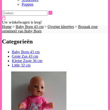
Poppen
Zoeken
Uw winkelwagen is leeg!
Home
>
Baby Born 43 cm
>
Overige kleertjes
>
Boxpak rose
orrigineel van Baby Born
Categorieën
Baby Born 43 cm
Grote Zus 43 cm
Kleine Zusje 36 cm
Little 32 cm