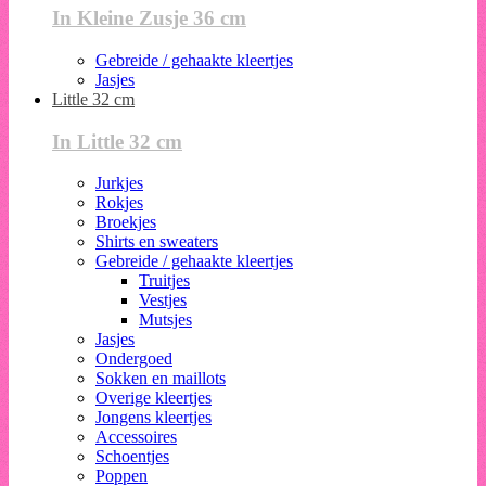
In Kleine Zusje 36 cm
Gebreide / gehaakte kleertjes
Jasjes
Little 32 cm
In Little 32 cm
Jurkjes
Rokjes
Broekjes
Shirts en sweaters
Gebreide / gehaakte kleertjes
Truitjes
Vestjes
Mutsjes
Jasjes
Ondergoed
Sokken en maillots
Overige kleertjes
Jongens kleertjes
Accessoires
Schoentjes
Poppen