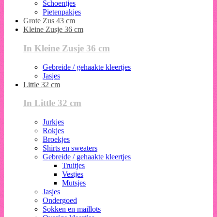
Schoentjes
Pietenpakjes
Grote Zus 43 cm
Kleine Zusje 36 cm
In Kleine Zusje 36 cm
Gebreide / gehaakte kleertjes
Jasjes
Little 32 cm
In Little 32 cm
Jurkjes
Rokjes
Broekjes
Shirts en sweaters
Gebreide / gehaakte kleertjes
Truitjes
Vestjes
Mutsjes
Jasjes
Ondergoed
Sokken en maillots