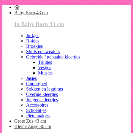
Baby Born 43 cm
In Baby Born 43 cm
Jurkjes
Rokjes
Broekjes
Shirts en sweaters
Gebreide / gehaakte kleertjes
Truitjes
Vestjes
Mutsjes
Jasjes
Ondergoed
Sokken en leggings
Overige kleertjes
Jongens kleertjes
Accessoires
Schoentjes
Pietenpakjes
Grote Zus 43 cm
Kleine Zusje 36 cm