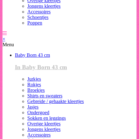
Overige kleertjes
Jongens kleertjes
Accessoires
Schoentjes
Poppen
×
Menu
Baby Born 43 cm
In Baby Born 43 cm
Jurkjes
Rokjes
Broekjes
Shirts en sweaters
Gebreide / gehaakte kleertjes
Jasjes
Ondergoed
Sokken en leggings
Overige kleertjes
Jongens kleertjes
Accessoires