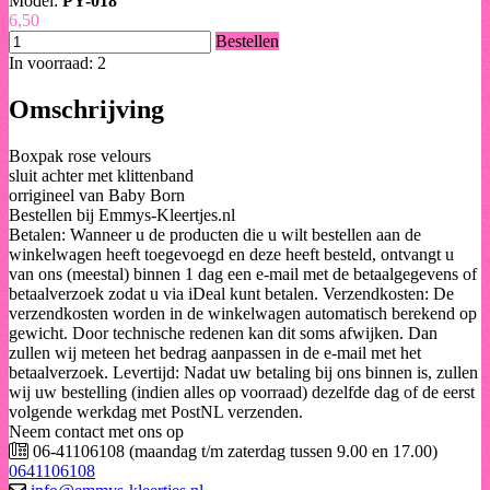
Model:
PY-018
6,50
Bestellen
In voorraad: 2
Omschrijving
Boxpak rose velours
sluit achter met klittenband
orrigineel van Baby Born
Bestellen bij Emmys-Kleertjes.nl
Betalen: Wanneer u de producten die u wilt bestellen aan de
winkelwagen heeft toegevoegd en deze heeft besteld, ontvangt u
van ons (meestal) binnen 1 dag een e-mail met de betaalgegevens of
betaalverzoek zodat u via iDeal kunt betalen. Verzendkosten: De
verzendkosten worden in de winkelwagen automatisch berekend op
gewicht. Door technische redenen kan dit soms afwijken. Dan
zullen wij meteen het bedrag aanpassen in de e-mail met het
betaalverzoek. Levertijd: Nadat uw betaling bij ons binnen is, zullen
wij uw bestelling (indien alles op voorraad) dezelfde dag of de eerst
volgende werkdag met PostNL verzenden.
Neem contact met ons op
06-41106108 (maandag t/m zaterdag tussen 9.00 en 17.00)
0641106108