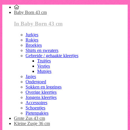
Baby Born 43 cm
In Baby Born 43 cm
Jurkjes
Rokjes
Broekjes
Shirts en sweaters
Gebreide / gehaakte kleertjes
Truitjes
Vestjes
Mutsjes
Jasjes
Ondergoed
Sokken en leggings
Overige kleertjes
Jongens kleertjes
Accessoires
Schoentjes
Pietenpakjes
Grote Zus 43 cm
Kleine Zusje 36 cm