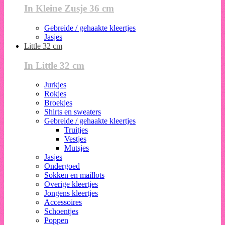
In Kleine Zusje 36 cm
Gebreide / gehaakte kleertjes
Jasjes
Little 32 cm
In Little 32 cm
Jurkjes
Rokjes
Broekjes
Shirts en sweaters
Gebreide / gehaakte kleertjes
Truitjes
Vestjes
Mutsjes
Jasjes
Ondergoed
Sokken en maillots
Overige kleertjes
Jongens kleertjes
Accessoires
Schoentjes
Poppen