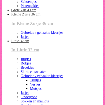
Schoentjes
Pietenpakjes
Grote Zus 43 cm
Kleine Zusje 36 cm
In Kleine Zusje 36 cm
Gebreide / gehaakte kleertjes
Jasjes
Little 32 cm
In Little 32 cm
Jurkjes
Rokjes
Broekjes
Shirts en sweaters
Gebreide / gehaakte kleertjes
Truitjes
Vestjes
Mutsjes
Jasjes
Ondergoed
Sokken en maillots