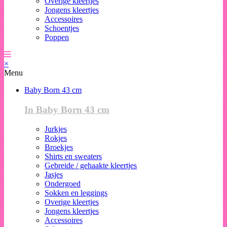
Overige kleertjes
Jongens kleertjes
Accessoires
Schoentjes
Poppen
×
Menu
Baby Born 43 cm
In Baby Born 43 cm
Jurkjes
Rokjes
Broekjes
Shirts en sweaters
Gebreide / gehaakte kleertjes
Jasjes
Ondergoed
Sokken en leggings
Overige kleertjes
Jongens kleertjes
Accessoires