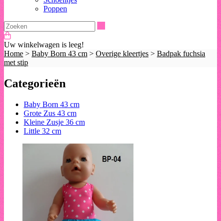
Poppen
Zoeken
Uw winkelwagen is leeg!
Home
>
Baby Born 43 cm
>
Overige kleertjes
>
Badpak fuchsia
met stip
Categorieën
Baby Born 43 cm
Grote Zus 43 cm
Kleine Zusje 36 cm
Little 32 cm