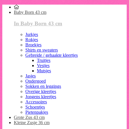
Baby Born 43 cm
In Baby Born 43 cm
Jurkjes
Rokjes
Broekjes
Shirts en sweaters
Gebreide / gehaakte kleertjes
Truitjes
Vestjes
Mutsjes
Jasjes
Ondergoed
Sokken en leggings
Overige kleertjes
Jongens kleertjes
Accessoires
Schoentjes
Pietenpakjes
Grote Zus 43 cm
Kleine Zusje 36 cm