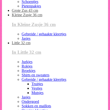
Schoentjes
Pietenpakjes
Grote Zus 43 cm
Kleine Zusje 36 cm
In Kleine Zusje 36 cm
Gebreide / gehaakte kleertjes
Jasjes
Little 32 cm
In Little 32 cm
Jurkjes
Rokjes
Broekjes
Shirts en sweaters
Gebreide / gehaakte kleertjes
Truitjes
Vestjes
Mutsjes
Jasjes
Ondergoed
Sokken en maillots