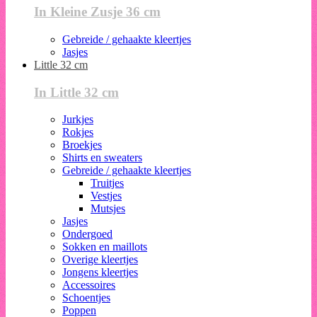
In Kleine Zusje 36 cm
Gebreide / gehaakte kleertjes
Jasjes
Little 32 cm
In Little 32 cm
Jurkjes
Rokjes
Broekjes
Shirts en sweaters
Gebreide / gehaakte kleertjes
Truitjes
Vestjes
Mutsjes
Jasjes
Ondergoed
Sokken en maillots
Overige kleertjes
Jongens kleertjes
Accessoires
Schoentjes
Poppen