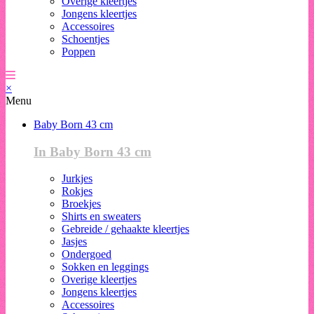
Overige kleertjes
Jongens kleertjes
Accessoires
Schoentjes
Poppen
×
Menu
Baby Born 43 cm
In Baby Born 43 cm
Jurkjes
Rokjes
Broekjes
Shirts en sweaters
Gebreide / gehaakte kleertjes
Jasjes
Ondergoed
Sokken en leggings
Overige kleertjes
Jongens kleertjes
Accessoires